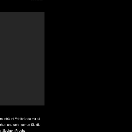
mushäusl Edelbrände mit all
echen und schmecken Sie die
fälschten Frucht;