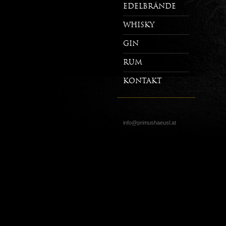
Edelbrände
Whisky
Gin
Rum
Kontakt
info@primushaeusl.at